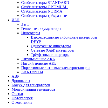
Стабилизаторы STANDARD
Стабилизаторы OPTIMUM+
Стабилизаторы NORMA
Стабилизаторы трёхфазные
ИБП
3 в 1
Гелиевые аккумуляторы
Инверторы
Высоковольтные гибридные инверторы
DEYE
Однофазные инверторы
Сетевые (Grid) инверторы
Трёхфазные инверторы
Литий-ионные АКБ
Натрий-ионные АКБ
Портативные литиевые элекстростанции
АКБ LifePO4
АВР
Дровоколы
Кожух для генераторов
Модернизация генератора
Статьи
Фотогалерея
О компании