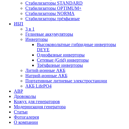
Стабилизаторы STANDARD
Стабилизаторы OPTIMUM+
Стабилизаторы NORMA
Стабилизаторы трёхфазные
ИБП
3 в 1
Гелиевые аккумуляторы
Инверторы
Высоковольтные гибридные инверторы
DEYE
Однофазные инверторы
Сетевые (Grid) инверторы
Трёхфазные инверторы
Литий-ионные АКБ
Натрий-ионные АКБ
Портативные литиевые элекстростанции
АКБ LifePO4
АВР
Дровоколы
Кожух для генераторов
Модернизация генератора
Статьи
Фотогалерея
О компании