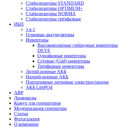
Стабилизаторы STANDARD
Стабилизаторы OPTIMUM+
Стабилизаторы NORMA
Стабилизаторы трёхфазные
ИБП
3 в 1
Гелиевые аккумуляторы
Инверторы
Высоковольтные гибридные инверторы
DEYE
Однофазные инверторы
Сетевые (Grid) инверторы
Трёхфазные инверторы
Литий-ионные АКБ
Натрий-ионные АКБ
Портативные литиевые элекстростанции
АКБ LifePO4
АВР
Дровоколы
Кожух для генераторов
Модернизация генератора
Статьи
Фотогалерея
О компании