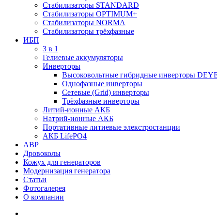
Стабилизаторы STANDARD
Стабилизаторы OPTIMUM+
Стабилизаторы NORMA
Стабилизаторы трёхфазные
ИБП
3 в 1
Гелиевые аккумуляторы
Инверторы
Высоковольтные гибридные инверторы DEY
Однофазные инверторы
Сетевые (Grid) инверторы
Трёхфазные инверторы
Литий-ионные АКБ
Натрий-ионные АКБ
Портативные литиевые элекстростанции
АКБ LifePO4
АВР
Дровоколы
Кожух для генераторов
Модернизация генератора
Статьи
Фотогалерея
О компании