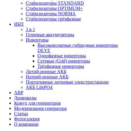
Стабилизаторы STANDARD
Стабилизаторы OPTIMUM+
Стабилизаторы NORMA
Стабилизаторы трёхфазные
ИБП
3 в 1
Гелиевые аккумуляторы
Инверторы
Высоковольтные гибридные инверторы
DEYE
Однофазные инверторы
Сетевые (Grid) инверторы
Трёхфазные инверторы
Литий-ионные АКБ
Натрий-ионные АКБ
Портативные литиевые элекстростанции
АКБ LifePO4
АВР
Дровоколы
Кожух для генераторов
Модернизация генератора
Статьи
Фотогалерея
О компании