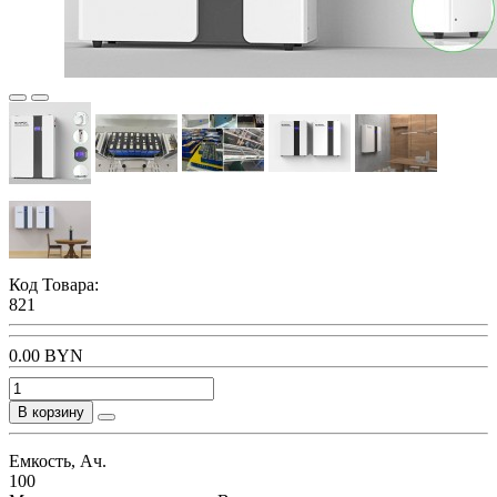
Код Товара:
821
0.00 BYN
В корзину
Емкость, Ач.
100