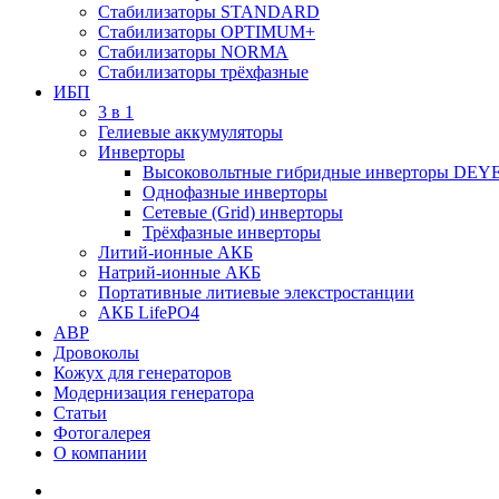
Стабилизаторы STANDARD
Стабилизаторы OPTIMUM+
Стабилизаторы NORMA
Стабилизаторы трёхфазные
ИБП
3 в 1
Гелиевые аккумуляторы
Инверторы
Высоковольтные гибридные инверторы DEY
Однофазные инверторы
Сетевые (Grid) инверторы
Трёхфазные инверторы
Литий-ионные АКБ
Натрий-ионные АКБ
Портативные литиевые элекстростанции
АКБ LifePO4
АВР
Дровоколы
Кожух для генераторов
Модернизация генератора
Статьи
Фотогалерея
О компании