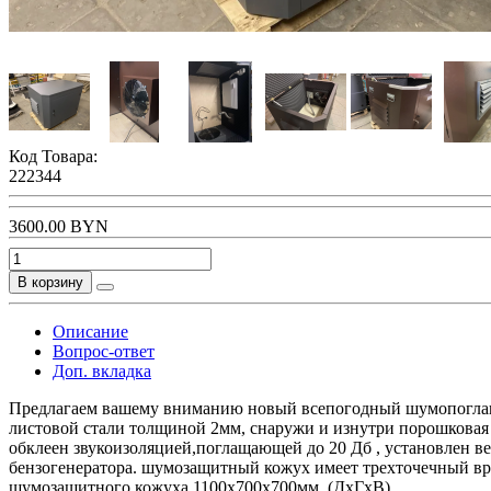
Код Товара:
222344
3600.00 BYN
В корзину
Описание
Вопрос-ответ
Доп. вкладка
Предлагаем вашему вниманию новый всепогодный шумопоглаща
листовой стали толщиной 2мм, снаружи и изнутри порошковая
обклеен звукоизоляцией,поглащающей до 20 Дб , установлен в
бензогенератора. шумозащитный кожух имеет трехточечный вре
шумозащитного кожуха 1100х700х700мм. (ДхГхВ)