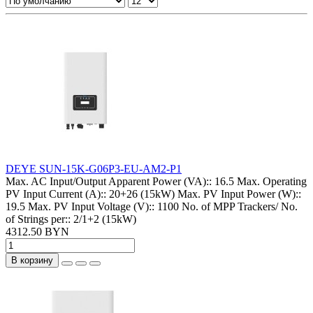
DEYE SUN-15K-G06P3-EU-AM2-P1
Max. AC Input/Output Apparent Power (VA)::
16.5
Max. Operating
PV Input Current (A)::
20+26 (15kW)
Max. PV Input Power (W)::
19.5
Max. PV Input Voltage (V)::
1100
No. of MPP Trackers/ No.
of Strings per::
2/1+2 (15kW)
4312.50 BYN
В корзину