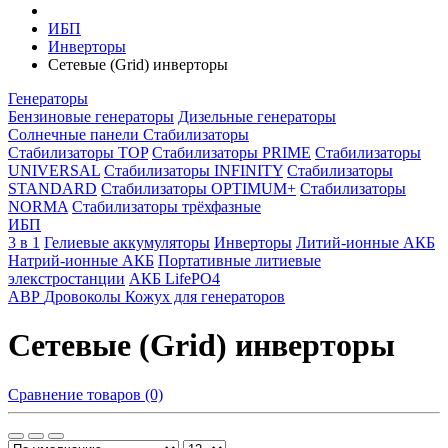
ИБП
Инверторы
Сетевые (Grid) инверторы
Генераторы
Бензиновые генераторы
Дизельные генераторы
Солнечные панели
Стабилизаторы
Стабилизаторы TOP
Стабилизаторы PRIME
Стабилизаторы
UNIVERSAL
Стабилизаторы INFINITY
Стабилизаторы
STANDARD
Стабилизаторы OPTIMUM+
Стабилизаторы
NORMA
Стабилизаторы трёхфазные
ИБП
3 в 1
Гелиевые аккумуляторы
Инверторы
Литий-ионные АКБ
Натрий-ионные АКБ
Портативные литиевые
элекстростанции
АКБ LifePO4
АВР
Дровоколы
Кожух для генераторов
Сетевые (Grid) инверторы
Сравнение товаров (0)