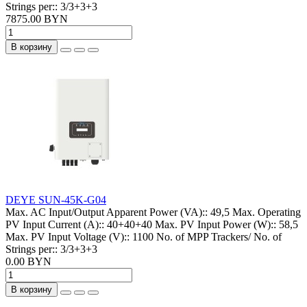
Strings per::
3/3+3+3
7875.00 BYN
В корзину
DEYE SUN-45K-G04
Max. AC Input/Output Apparent Power (VA)::
49,5
Max. Operating
PV Input Current (A)::
40+40+40
Max. PV Input Power (W)::
58,5
Max. PV Input Voltage (V)::
1100
No. of MPP Trackers/ No. of
Strings per::
3/3+3+3
0.00 BYN
В корзину