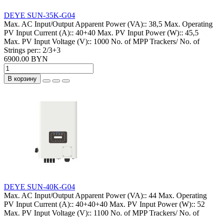
DEYE SUN-35K-G04
Max. AC Input/Output Apparent Power (VA)::
38,5
Max. Operating
PV Input Current (A)::
40+40
Max. PV Input Power (W)::
45,5
Max. PV Input Voltage (V)::
1000
No. of MPP Trackers/ No. of
Strings per::
2/3+3
6900.00 BYN
В корзину
DEYE SUN-40K-G04
Max. AC Input/Output Apparent Power (VA)::
44
Max. Operating
PV Input Current (A)::
40+40+40
Max. PV Input Power (W)::
52
Max. PV Input Voltage (V)::
1100
No. of MPP Trackers/ No. of