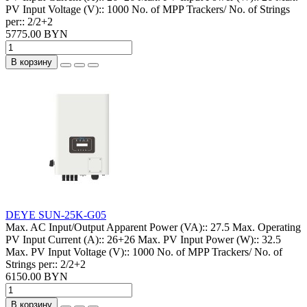
PV Input Voltage (V)::
1000
No. of MPP Trackers/ No. of Strings
per::
2/2+2
5775.00 BYN
В корзину
DEYE SUN-25K-G05
Max. AC Input/Output Apparent Power (VA)::
27.5
Max. Operating
PV Input Current (A)::
26+26
Max. PV Input Power (W)::
32.5
Max. PV Input Voltage (V)::
1000
No. of MPP Trackers/ No. of
Strings per::
2/2+2
6150.00 BYN
В корзину