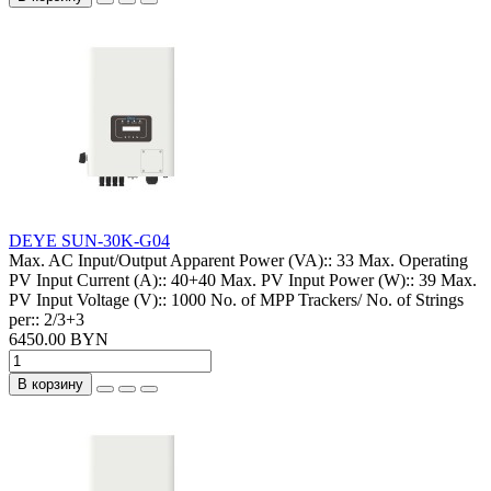
DEYE SUN-30K-G04
Max. AC Input/Output Apparent Power (VA)::
33
Max. Operating
PV Input Current (A)::
40+40
Max. PV Input Power (W)::
39
Max.
PV Input Voltage (V)::
1000
No. of MPP Trackers/ No. of Strings
per::
2/3+3
6450.00 BYN
В корзину