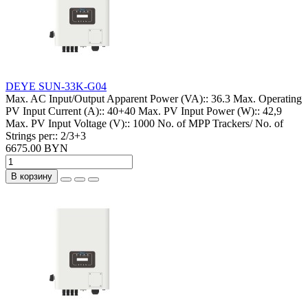
DEYE SUN-33K-G04
Max. AC Input/Output Apparent Power (VA)::
36.3
Max. Operating
PV Input Current (A)::
40+40
Max. PV Input Power (W)::
42,9
Max. PV Input Voltage (V)::
1000
No. of MPP Trackers/ No. of
Strings per::
2/3+3
6675.00 BYN
В корзину