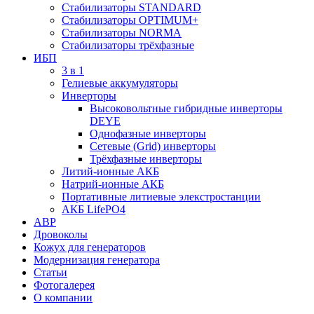
Стабилизаторы STANDARD
Стабилизаторы OPTIMUM+
Стабилизаторы NORMA
Стабилизаторы трёхфазные
ИБП
3 в 1
Гелиевые аккумуляторы
Инверторы
Высоковольтные гибридные инверторы
DEYE
Однофазные инверторы
Сетевые (Grid) инверторы
Трёхфазные инверторы
Литий-ионные АКБ
Натрий-ионные АКБ
Портативные литиевые элекстростанции
АКБ LifePO4
АВР
Дровоколы
Кожух для генераторов
Модернизация генератора
Статьи
Фотогалерея
О компании