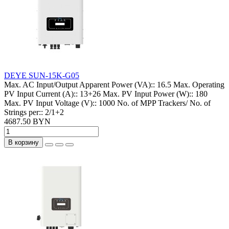
DEYE SUN-15K-G05
Max. AC Input/Output Apparent Power (VA)::
16.5
Max. Operating
PV Input Current (A)::
13+26
Max. PV Input Power (W)::
180
Max. PV Input Voltage (V)::
1000
No. of MPP Trackers/ No. of
Strings per::
2/1+2
4687.50 BYN
В корзину