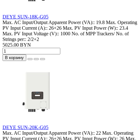
DEYE SUN-18K-G05
Max. AC Input/Output Apparent Power (VA)::
19.8
Max. Operating
PV Input Current (A)::
26+26
Max. PV Input Power (W)::
23.4
Max. PV Input Voltage (V)::
1000
No. of MPP Trackers/ No. of
Strings per::
2/2+2
5025.00 BYN
В корзину
DEYE SUN-20K-G05
Max. AC Input/Output Apparent Power (VA)::
22
Max. Operating
PV Input Current (A)::
26+26
Max. PV Input Power (W)::
26
Max.