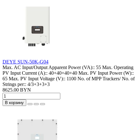
DEYE SUN-50K-G04
Max. AC Input/Output Apparent Power (VA)::
55
Max. Operating
PV Input Current (A)::
40+40+40+40
Max. PV Input Power (W)::
65
Max. PV Input Voltage (V)::
1100
No. of MPP Trackers/ No. of
Strings per::
4/3+3+3+3
8625.00 BYN
В корзину